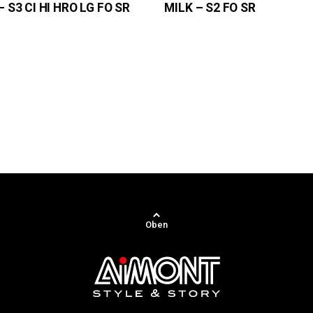
 S3 CI HI HRO LG FO SR
MILK – S2 FO SR
Oben