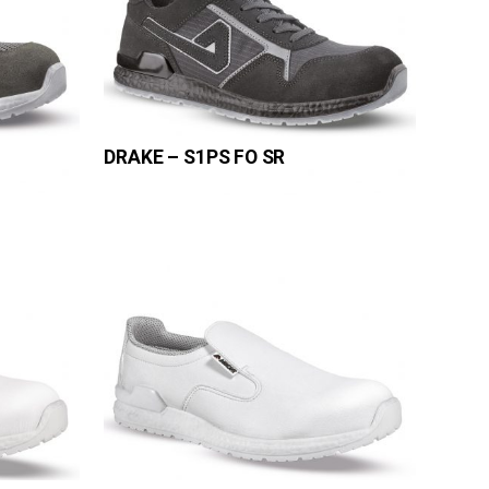
DRAKE – S1PS FO SR