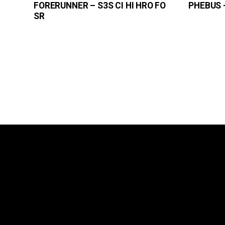
FORERUNNER – S3S CI HI HRO FO
PHEBUS –
SR