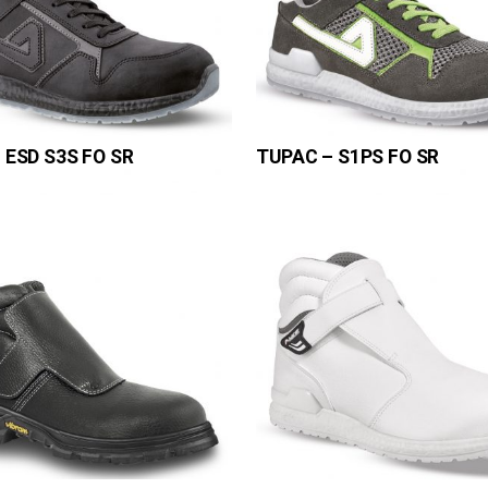
 ESD S3S FO SR
TUPAC – S1PS FO SR