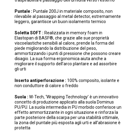
traspirabilità e passaggio dell’umidità verso l’esterno
Puntale :
Puntale 200J in materiale composito, non
rilevabile al passaggio al metal detector, estremamente
leggero, garantisce un buon isolamento termico
Soletta SOFT :
Realizzata in memory foam in
Elastopan di BASF®, che grazie alle sue proprietà
viscoelastiche sensibili al calore, prende la forma del
piede migliorando la distribuzione del peso,
ammortizzando i punti di pressione che possono creare
disagio. La sua forma ergonomica aiuta anche a
migliorare il supporto dell’arco plantare e ad assorbire
gli urti
Inserto antiperforazione :
100% composito, isolante e
non conduttore di calore o freddo
Suola :
W-Tech, ‘Wrapping Technology’ è un innovativo
concetto di produzione applicato alla suola Dominus
PU/PU. La suola intermedia in PU morbido conferisce un
effetto ammortizzante in ogni situazione e rinforza la
parte posteriore della scarpa per una stabilità ottimale,
la zona del puntale più esposta agli urti e all’abrasione è
protetta