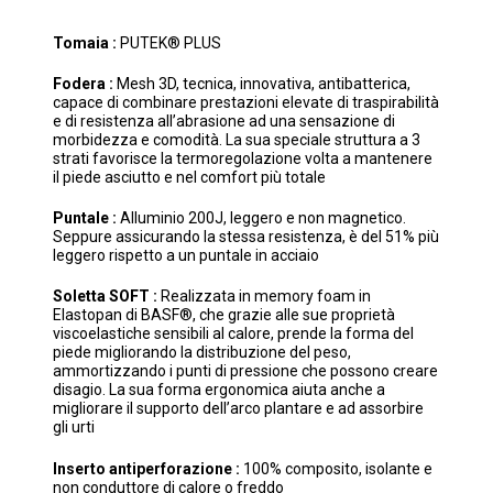
Tomaia :
PUTEK® PLUS
Fodera :
Mesh 3D, tecnica, innovativa, antibatterica,
capace di combinare prestazioni elevate di traspirabilità
e di resistenza all’abrasione ad una sensazione di
morbidezza e comodità. La sua speciale struttura a 3
strati favorisce la termoregolazione volta a mantenere
il piede asciutto e nel comfort più totale
Puntale :
Alluminio 200J, leggero e non magnetico.
Seppure assicurando la stessa resistenza, è del 51% più
leggero rispetto a un puntale in acciaio
Soletta SOFT :
Realizzata in memory foam in
Elastopan di BASF®, che grazie alle sue proprietà
viscoelastiche sensibili al calore, prende la forma del
piede migliorando la distribuzione del peso,
ammortizzando i punti di pressione che possono creare
disagio. La sua forma ergonomica aiuta anche a
migliorare il supporto dell’arco plantare e ad assorbire
gli urti
Inserto antiperforazione :
100% composito, isolante e
non conduttore di calore o freddo