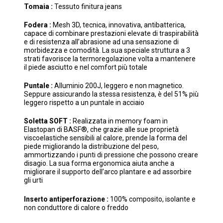
Tomaia :
Tessuto finitura jeans
Fodera :
Mesh 3D, tecnica, innovativa, antibatterica,
capace di combinare prestazioni elevate di traspirabilità
e di resistenza all’abrasione ad una sensazione di
morbidezza e comodità. La sua speciale struttura a 3
strati favorisce la termoregolazione volta a mantenere
il piede asciutto e nel comfort più totale
Puntale :
Alluminio 200J, leggero e non magnetico.
Seppure assicurando la stessa resistenza, è del 51% più
leggero rispetto a un puntale in acciaio
Soletta SOFT :
Realizzata in memory foam in
Elastopan di BASF®, che grazie alle sue proprietà
viscoelastiche sensibili al calore, prende la forma del
piede migliorando la distribuzione del peso,
ammortizzando i punti di pressione che possono creare
disagio. La sua forma ergonomica aiuta anche a
migliorare il supporto dell’arco plantare e ad assorbire
gli urti
Inserto antiperforazione :
100% composito, isolante e
non conduttore di calore o freddo