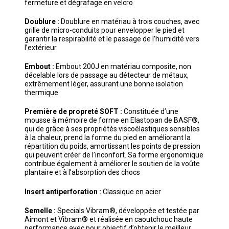
fermeture et dégrafage en velcro
Doublure :
Doublure en matériau à trois couches, avec
grille de micro-conduits pour envelopper le pied et
garantir la respirabilité et le passage de l’humidité vers
l’extérieur
Embout :
Embout 200J en matériau composite, non
décelable lors de passage au détecteur de métaux,
extrêmement léger, assurant une bonne isolation
thermique
Première de propreté SOFT :
Constituée d’une
mousse à mémoire de forme en Elastopan de BASF®,
qui de grâce à ses propriétés viscoélastiques sensibles
à la chaleur, prend la forme du pied en améliorant la
répartition du poids, amortissant les points de pression
qui peuvent créer de l’inconfort. Sa forme ergonomique
contribue également à améliorer le soutien de la voûte
plantaire et à l’absorption des chocs
Insert antiperforation :
Classique en acier
Semelle :
Specials Vibram®, développée et testée par
Aimont et Vibram® et réalisée en caoutchouc haute
performance avec pour objectif d’obtenir le meilleur