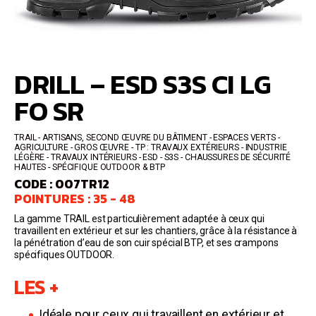
DRILL – ESD S3S CI LG
FO SR
TRAIL
ARTISANS, SECOND ŒUVRE DU BÂTIMENT - ESPACES VERTS -
AGRICULTURE - GROS ŒUVRE - TP : TRAVAUX EXTÉRIEURS - INDUSTRIE
LÉGÈRE - TRAVAUX INTÉRIEURS
ESD - S3S
CHAUSSURES DE SÉCURITÉ
HAUTES
SPÉCIFIQUE OUTDOOR & BTP
CODE : 007TR12
POINTURES : 35 - 48
La gamme TRAIL est particulièrement adaptée à ceux qui
travaillent en extérieur et sur les chantiers, grâce à la résistance à
la pénétration d’eau de son cuir spécial BTP, et ses crampons
spécifiques OUTDOOR.
LES +
Idéale pour ceux qui travaillent en extérieur et