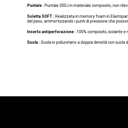
Puntale :
Puntale 200J in materiale composito, non rile
Soletta SOFT :
Realizzata in memory foam in Elastopan di
del peso, ammortizzando i punti di pressione che possono
Inserto antiperforazione :
100% composito, isolante e n
Suola :
Suola in poliuretano a doppia densità con suola di