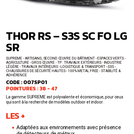
THOR RS – S3S SC FO LG
SR
SUPREME
ARTISANS, SECOND ŒUVRE DU BÂTIMENT - ESPACES VERTS -
AGRICULTURE - GROS ŒUVRE - TP : TRAVAUX EXTÉRIEURS - INDUSTRIE
LÉGÈRE - TRAVAUX INTÉRIEURS - LOGISTIQUE & TRANSPORT
S3S
CHAUSSURES DE SÉCURITÉ HAUTES
100% METAL FREE - STABILITÉ &
ADHÉRENCE
CODE : 007SP01
POINTURES : 38 - 47
La gamme SUPREME est polyvalente et économique, pour ceux
qui sont à la recherche de modèles outdoor et indoor.
LES +
Adaptées aux environnements avec présence
de détecteurs de métaux